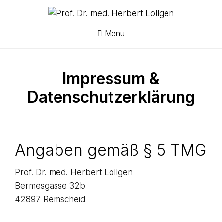
Skip
Facharzt für
PROF.
Innere
to
Medizin -
DR. MED.
Kardiologie,
content
Menu
Sportmedizin
HERBERT
LÖLLGEN
Impressum &
Datenschutzerklärung
Angaben gemäß § 5 TMG
Prof. Dr. med. Herbert Löllgen
Bermesgasse 32b
42897 Remscheid